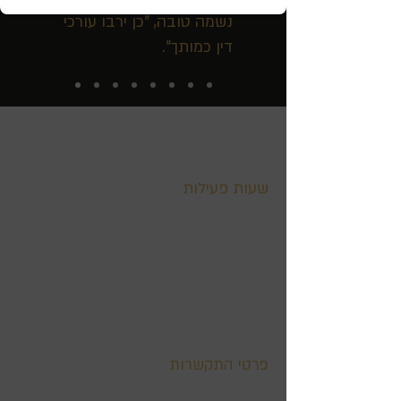
נשמה טובה, "כן ירבו עורכי
דין כמותך".
שעות פעילות
ימים א' - ה' 09:00-17:00
רח׳ אחד העם 9 חדרה
בית קורן 2
קומה רביעית
דוא''ל:
arvivlaw@012.net.il
פרטי התקשרות
טלפון ראשי:
072-3218475