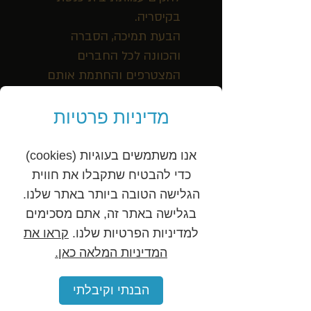
בקיסריה.
הבעת תמיכה, הסברה
והכוונה לכל החברים
המצטרפים והחתמת אותם
בשעות הערב המאוחרות וכל
תהליך ההקמה שנעשה על
מדיניות פרטיות
ידך, בגמישות ועקביות עד
לקבלת האישור לפתיחת
אנו משתמשים בעוגיות (cookies)
העמותה.
כדי להבטיח שתקבלו את חווית
הגלישה הטובה ביותר באתר שלנו.
ועדיין הנך מלווה אותנו בכל
בגלישה באתר זה, אתם מסכימים
שאלה ובקשה , אפילו בפעם
למדיניות הפרטיות שלנו.
קראו את
האחרונה ויתרת לגבות דמי
המדיניות המלאה כאן.
החתמת מורשים רק "לשם
שמיים", תבורכי.
הבנתי וקיבלתי
הנך עו"ד מוסרית, עו"ד עם