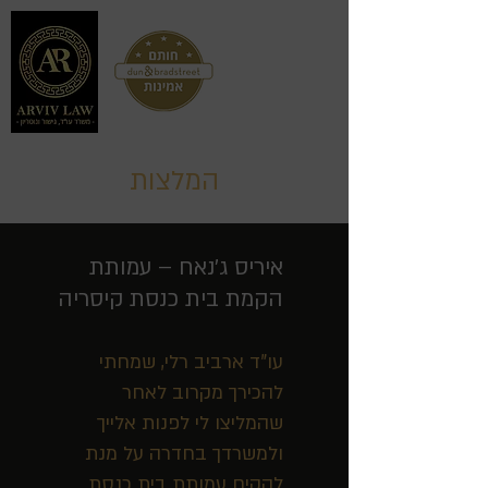
המלצות
איריס ג'נאח – עמותת
הקמת בית כנסת קיסריה
עו"ד ארביב רלי, שמחתי
להכירך מקרוב לאחר
שהמליצו לי לפנות אלייך
ולמשרדך בחדרה על מנת
להקים עמותת בית כנסת