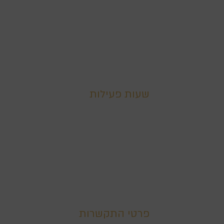
שעות פעילות
ימים א' - ה' 09:00-17:00
רח׳ אחד העם 9 חדרה
בית קורן 2
קומה רביעית
דוא''ל:
arvivlaw@012.net.il
פרטי התקשרות