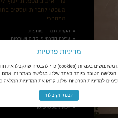
עו"ד ארביב מספקת ייעוץ, ליווי
משפטי לחברות ועסקים בת
המסחרי:
הקמת חברה, שותפות
עריכת הסכמי מייסדים ושותפות
עריכת הסכמים מכל סוג נדרש לרבות 
מדיניות פרטיות
סודיות, הסכמים למתן שירותים, הסכמי
ניסוח תקנונים לאתרי אינטרנט
אנו משתמשים בעוגיות (cookies) כדי להבטיח שתקבלו את חו
ניהול הליכים אל מול רשם החברות וב
הגלישה הטובה ביותר באתר שלנו. בגלישה באתר זה, אתם
פירוק חברה מרצון
ימים למדיניות הפרטיות שלנו.
קראו את המדיניות המלאה כא
ניסוח מכתבי התראה בכל תחום בשל פ
ניהול תביעות כספיות, צוויי ביניים, בק
הבנתי וקיבלתי
גבייה בהוצאה לפועל
ייעוץ משפטי שוטף